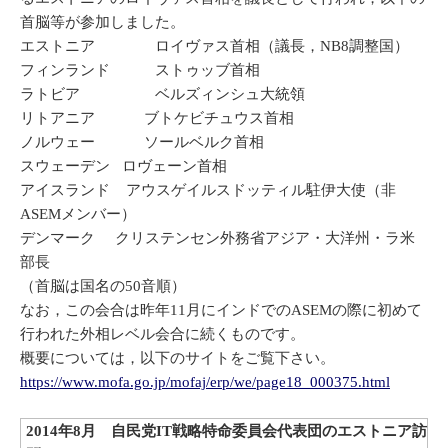
首脳等が参加しました。
エストニア ロイヴァス首相（議長，NB8調整国）
フィンランド ストゥッブ首相
ラトビア ベルズィンシュ大統領
リトアニア ブトケビチュウス首相
ノルウェー ソールベルク首相
スウェーデン ロヴェーン首相
アイスランド アウスゲイルスドッティル駐伊大使（非
ASEMメンバー）
デンマーク クリステンセン外務省アジア・大洋州・ラ米
部長
（首脳は国名の50音順）
なお，この会合は昨年11月にインドでのASEMの際に初めて
行われた外相レベル会合に続くものです。
概要については，以下のサイトをご覧下さい。
https://www.mofa.go.jp/mofaj/erp/we/page18_000375.html
2014年8月 自民党IT戦略特命委員会代表団のエストニア訪