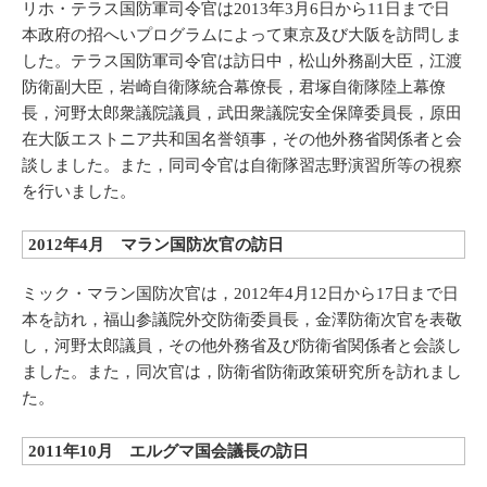
リホ・テラス国防軍司令官は2013年3月6日から11日まで日
本政府の招へいプログラムによって東京及び大阪を訪問しま
した。テラス国防軍司令官は訪日中，松山外務副大臣，江渡
防衛副大臣，岩崎自衛隊統合幕僚長，君塚自衛隊陸上幕僚
長，河野太郎衆議院議員，武田衆議院安全保障委員長，原田
在大阪エストニア共和国名誉領事，その他外務省関係者と会
談しました。また，同司令官は自衛隊習志野演習所等の視察
を行いました。
2012年4月 マラン国防次官の訪日
ミック・マラン国防次官は，2012年4月12日から17日まで日
本を訪れ，福山参議院外交防衛委員長，金澤防衛次官を表敬
し，河野太郎議員，その他外務省及び防衛省関係者と会談し
ました。また，同次官は，防衛省防衛政策研究所を訪れまし
た。
2011年10月 エルグマ国会議長の訪日