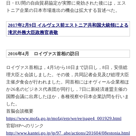
日・EU間の自由貿易協定が実際に発効された後には，エス
トニア企業の日本市場進出の機会は拡大する旨述べた。
2017年2月9日 イルヴェス前エストニア共和国大統領による
滝沢外務大臣政務官表敬
2016年4月 ロイヴァス首相の訪日
ロイヴァス首相は，4月5から10日まで訪日し，8日，安倍総
理大臣と会談しました。その後，共同記者会見及び総理大臣
主催夕食会が行われました。同首相にはオヴィール企業相ほ
か26名のビジネス代表団が同行し，7日に新経済連盟主催の
国際会議に出席したほか，各種視察や日本企業訪問を行いま
した。
首脳会談概要
https://www.mofa.go.jp/mofaj/erp/we/ee/page4_001929.html
官邸HPへのリンク
http://www.kantei.go.jp/jp/97_abe/actions/201604/08estonia.html