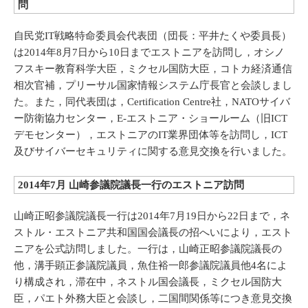
問
自民党IT戦略特命委員会代表団（団長：平井たくや委員長）
は2014年8月7日から10日までエストニアを訪問し，オシノ
フスキー教育科学大臣，ミクセル国防大臣，コトカ経済通信
相次官補，プリーサル国家情報システム庁長官と会談しまし
た。また，同代表団は，Certification Centre社，NATOサイバ
ー防衛協力センター，E-エストニア・ショールーム（旧ICT
デモセンター），エストニアのIT業界団体等を訪問し，ICT
及びサイバーセキュリティに関する意見交換を行いました。
2014年7月 山崎参議院議長一行のエストニア訪問
山崎正昭参議院議長一行は2014年7月19日から22日まで，ネ
ストル・エストニア共和国国会議長の招へいにより，エスト
ニアを公式訪問しました。一行は，山崎正昭参議院議長の
他，溝手顕正参議院議員，魚住裕一郎参議院議員他4名によ
り構成され，滞在中，ネストル国会議長，ミクセル国防大
臣，パエト外務大臣と会談し，二国間関係等につき意見交換