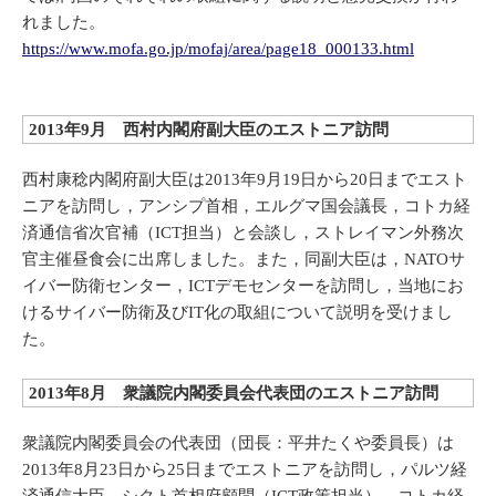
れました。
https://www.mofa.go.jp/mofaj/area/page18_000133.html
2013年9月 西村内閣府副大臣のエストニア訪問
西村康稔内閣府副大臣は2013年9月19日から20日までエスト
ニアを訪問し，アンシプ首相，エルグマ国会議長，コトカ経
済通信省次官補（ICT担当）と会談し，ストレイマン外務次
官主催昼食会に出席しました。また，同副大臣は，NATOサ
イバー防衛センター，ICTデモセンターを訪問し，当地にお
けるサイバー防衛及びIT化の取組について説明を受けまし
た。
2013年8月 衆議院内閣委員会代表団のエストニア訪問
衆議院内閣委員会の代表団（団長：平井たくや委員長）は
2013年8月23日から25日までエストニアを訪問し，パルツ経