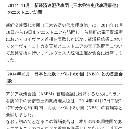
2014年11月 新経済連盟代表団（三木谷浩史代表理事他）
のエストニア訪問
新経済連盟代表団（三木谷浩史代表理事他）は、2014年11月
18日から19日までエストニアを訪問し，首相府の電子閣議室
においてロイヴァス首相を表敬したほか，経済通信省におい
てターヴィ・コトカ次官補とエストニアの電子政府等につい
て意見交換を行い，イルヴェス大統領主催夕食会に出席しま
した。
2014年10月 日本と北欧・バルト8か国（NB8）との首脳会
談
アジア欧州会議（ASEM）首脳会議に出席するためにミラノ
を訪問中の安倍晋三内閣総理大臣は，2014年10月17日午後2
時30分から約1時間，北欧・バルト8か国（NB8）の首脳等と
会談しました。
なお，初めてとなるこの首脳会合は，本年のNB8調整国であ
るエストニアのロイヴァス首相を議長として行われ，以下の