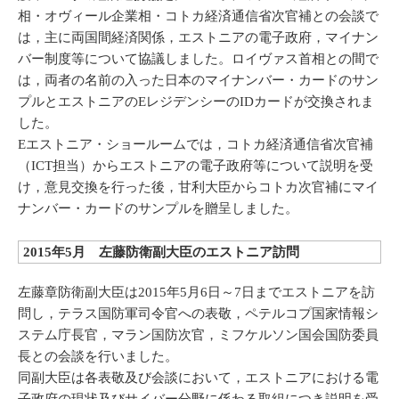
相・オヴィール企業相・コトカ経済通信省次官補との会談で
は，主に両国間経済関係，エストニアの電子政府，マイナン
バー制度等について協議しました。ロイヴァス首相との間で
は，両者の名前の入った日本のマイナンバー・カードのサン
プルとエストニアのEレジデンシーのIDカードが交換されま
した。
Eエストニア・ショールームでは，コトカ経済通信省次官補
（ICT担当）からエストニアの電子政府等について説明を受
け，意見交換を行った後，甘利大臣からコトカ次官補にマイ
ナンバー・カードのサンプルを贈呈しました。
2015年5月 左藤防衛副大臣のエストニア訪問
左藤章防衛副大臣は2015年5月6日～7日までエストニアを訪
問し，テラス国防軍司令官への表敬，ペテルコプ国家情報シ
ステム庁長官，マラン国防次官，ミフケルソン国会国防委員
長との会談を行いました。
同副大臣は各表敬及び会談において，エストニアにおける電