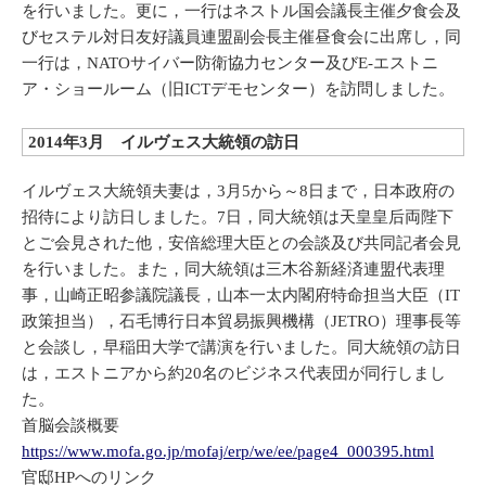
を行いました。更に，一行はネストル国会議長主催夕食会及
びセステル対日友好議員連盟副会長主催昼食会に出席し，同
一行は，NATOサイバー防衛協力センター及びE-エストニ
ア・ショールーム（旧ICTデモセンター）を訪問しました。
2014年3月 イルヴェス大統領の訪日
イルヴェス大統領夫妻は，3月5から～8日まで，日本政府の
招待により訪日しました。7日，同大統領は天皇皇后両陛下
とご会見された他，安倍総理大臣との会談及び共同記者会見
を行いました。また，同大統領は三木谷新経済連盟代表理
事，山崎正昭参議院議長，山本一太内閣府特命担当大臣（IT
政策担当），石毛博行日本貿易振興機構（JETRO）理事長等
と会談し，早稲田大学で講演を行いました。同大統領の訪日
は，エストニアから約20名のビジネス代表団が同行しまし
た。
首脳会談概要
https://www.mofa.go.jp/mofaj/erp/we/ee/page4_000395.html
官邸HPへのリンク