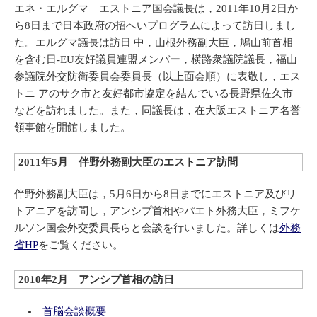
エネ・エルグマ エストニア国会議長は，2011年10月2日か
ら8日まで日本政府の招へいプログラムによって訪日しまし
た。エルグマ議長は訪日 中，山根外務副大臣，鳩山前首相
を含む日-EU友好議員連盟メンバー，横路衆議院議長，福山
参議院外交防衛委員会委員長（以上面会順）に表敬し，エス
トニ アのサク市と友好都市協定を結んでいる長野県佐久市
などを訪れました。また，同議長は，在大阪エストニア名誉
領事館を開館しました。
2011年5月 伴野外務副大臣のエストニア訪問
伴野外務副大臣は，5月6日から8日までにエストニア及びリ
トアニアを訪問し，アンシプ首相やパエト外務大臣，ミフケ
ルソン国会外交委員長らと会談を行いました。詳しくは
外務
省HP
をご覧ください。
2010年2月 アンシプ首相の訪日
首脳会談概要