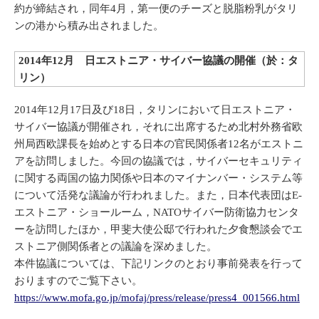
約が締結され，同年4月，第一便のチーズと脱脂粉乳がタリ
ンの港から積み出されました。
2014年12月 日エストニア・サイバー協議の開催（於：タ
リン）
2014年12月17日及び18日，タリンにおいて日エストニア・
サイバー協議が開催され，それに出席するため北村外務省欧
州局西欧課長を始めとする日本の官民関係者12名がエストニ
アを訪問しました。今回の協議では，サイバーセキュリティ
に関する両国の協力関係や日本のマイナンバー・システム等
について活発な議論が行われました。また，日本代表団はE-
エストニア・ショールーム，NATOサイバー防衛協力センタ
ーを訪問したほか，甲斐大使公邸で行われた夕食懇談会でエ
ストニア側関係者との議論を深めました。
本件協議については、下記リンクのとおり事前発表を行って
おりますのでご覧下さい。
https://www.mofa.go.jp/mofaj/press/release/press4_001566.html