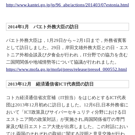
http://www.kantei.go.jp/jp/96_abe/actions/201403/07estonia.html
2014年1月 パエト外務大臣の訪日
パエト外務大臣は，1月29日から～2月1日まで，外務省賓客
として訪日しました。29日，岸田文雄外務大臣との日・エス
トニア外相会談及び夕食会が行われ，IT分野での協力を含む
二国間関係や地域情勢等について協議が行われました。
https://www.mofa.go.jp/mofaj/press/release/press4_000552.html
2013年12月 経済通信省ICT代表団の訪日
コトカ経済通信省次官補（IT担当）をはじめとするICT代表
団は2013年12月初めに訪日しました。12月6日,日本外務省に
おいて「ICT政策及びサイバーセキュリティ分野における日
エストニア間の政策対話」が実施され,両国関係省庁の専門
家及び駐日エストニア大使が出席しました。この対話におい
ては,両国のそれぞれの取組に関する説明と意見交換が行わ