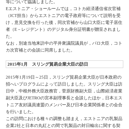
等について協議しました。
Eエストニア・ショールームでは，コトカ経済通信省次官補
（ICT担当）からエストニアの電子政府等について説明を受
け，意見交換を行った後，同次官補から山口大臣に電子居住
者（E－レジデント）のデジタル身分証明書が贈呈されまし
た。
なお，別途当地来訪中の平井衆議院議員が，パロ大臣，コト
カ次官補との会談に同席しました。
2015年1月 スリング貿易企業大臣の訪日
2015年1月19日～25日，スリング貿易企業大臣が日本政府の
招へいプログラムによって訪日しました。スリング大臣は訪
日中，中根外務大臣政務官，菅原財務副大臣，山際経済産業
副大臣及びJETROの宮本副理事長と会談したほか，日本エス
トニア友好議員連盟のメンバー及び日本企業関係者との会合
を行いました。
この訪問における種々の調整も踏まえ，エストニアの乳製品
企業2社と日本の丸紅との間で乳製品の対日輸出に関する契