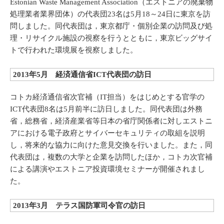
Estonian Waste Management Association（エストニアの廃棄物
処理業者業界団体）の代表団23名は5月18～24日に東京を訪
問しました。同代表団は，東京都庁・個別企業の訪問及び処
理・リサイクル施設の視察を行うとともに，東京ビッグサイ
トで行われた環境展を視察しました。
2013年5月 経済通信省ICT代表団の訪日
コトカ経済通信省次官補（IT担当）をはじめとする官学の
ICT代表団8名は5月前半に訪日しました。同代表団は外務
省，総務省，経済産業省等日本の省庁関係者に対しエストニ
アにおける電子政府とサイバーセキュリティの取組を説明
し，将来的な協力に向けた意見交換を行いました。また，同
代表団は，複数の大学と企業を訪問したほか，コトカ次官補
による講演やエストニア投資環境セミナーが開催されまし
た。
2013年3月 テラス国防軍司令官の訪日