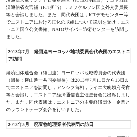
済通信大臣，シクト首相府顧問（ICT政策担当），コトカ経
済通信省次官補（ICT担当），ミフケルソン国会外交委員長
等と会談しました。また，同代表団は，ICTデモセンター等
でエストニアにおけるIT化の取組について説明を受け，エス
トニア国立公文書館、NATOサイバー防衛センターを訪問し
ました。
2013年7月 経団連ヨーロッパ地域委員会代表団のエストニ
ア訪問
経済団体連合会（経団連）ヨーロッパ地域委員会の代表団
（団長：横山進一共同委員長）は2013年7月11日から13日ま
でエストニアを訪問し，アンシプ首相，ライエ大統領府長官
等と会談し，エストニア経済通信省主催昼食会に出席しまし
た。また，同代表団は，エストニアの主要経済団体・企業と
のラウンドテーブ会合を行いました。
2013年5月 廃棄物処理業者代表団の訪日