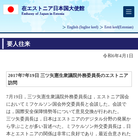
在エストニア日本国大使館
Embassy of Japan in Estonia
English
(Inglise keel)
Eesti keel
(Estonian)
要人往来
令和6年4月1日
2017年7年19日 三ツ矢憲生衆議院外務委員長のエストニア
訪問
7月19日，三ツ矢憲生衆議院外務委員長は，エストニア国会
においてミフケルソン国会外交委員長と会談した。会談で
は，国際安全保障情勢等について意見交換が行われた。
三ツ矢委員長は，日本はエストニアのデジタル分野の発展か
ら学ぶことが多い旨述べた。ミフケルソン外交委員長は，日
本とエストニアの関係は非常に良好であり，最近合意された