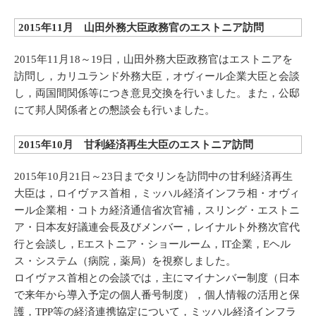
2015年11月 山田外務大臣政務官のエストニア訪問
2015年11月18～19日，山田外務大臣政務官はエストニアを
訪問し，カリユランド外務大臣，オヴィール企業大臣と会談
し，両国間関係等につき意見交換を行いました。また，公邸
にて邦人関係者との懇談会も行いました。
2015年10月 甘利経済再生大臣のエストニア訪問
2015年10月21日～23日までタリンを訪問中の甘利経済再生
大臣は，ロイヴァス首相，ミッハル経済インフラ相・オヴィ
ール企業相・コトカ経済通信省次官補，スリング・エストニ
ア・日本友好議連会長及びメンバー，レイナルト外務次官代
行と会談し，Eエストニア・ショールーム，IT企業，Eヘル
ス・システム（病院，薬局）を視察しました。
ロイヴァス首相との会談では，主にマイナンバー制度（日本
で来年から導入予定の個人番号制度），個人情報の活用と保
護，TPP等の経済連携協定について，ミッハル経済インフラ