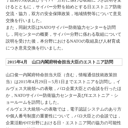
子政府の現状及びサイバー分野に係わる取組につき説明を受
けるとともに，サイバー分野を始めとする日エストニア防衛
交流・協力，双方の安全保障政策，地域情勢等について意見
交換を行いました。
また，同副大臣はNATOサイバー防衛協力センターを訪問
し，同センターの概要，サイバー分野に係わる取組について
説明を受けた後，本分野におけるNATOの取組及び人材育成
につき意見交換を行いました。
2015年4月 山口内閣府特命担当大臣のエストニア訪問
山口俊一内閣府特命担当大臣（含む，情報通信技術政策担
当）は2015年4月29日～5月1日までエストニアを訪問し，イ
ルヴェス大統領への表敬，パロ企業大臣との会談を行ったほ
か，NATOサイバー防衛協力センター及びEエストニア・シ
ョールームを訪問しました。
イルヴェス大統領への表敬では，電子認証システムのあり方
や個人番号制度の重要性について，パロ大臣との会談では，
企業活動やIT分野における日・エストニア間の協力の可能性