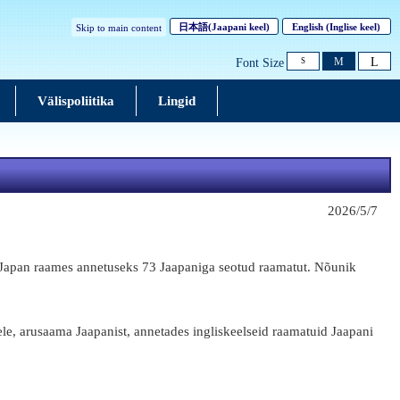
日本語
(Jaapani keel)
English
(Inglise keel)
Skip to main content
L
M
Font Size
S
Välispoliitika
Lingid
2026/5/7
 Japan raames annetuseks 73 Jaapaniga seotud raamatut. Nõunik
ele, arusaama Jaapanist, annetades ingliskeelseid raamatuid Jaapani