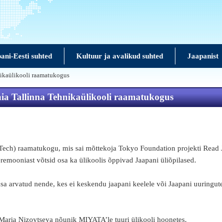
ani-Eesti suhted
Kultuur ja avalikud suhted
Jaapanist
nikaülikooli raamatukogus
ia Tallinna Tehnikaülikooli raamatukogus
lTech) raamatukogu, mis sai mõttekoja Tokyo Foundation projekti Read
remooniast võtsid osa ka ülikoolis õppivad Jaapani üliõpilased.
asa arvatud nende, kes ei keskendu jaapani keelele või Jaapani uuringut
-Maria Nizovtseva nõunik MIYATA’le tuuri ülikooli hoonetes.