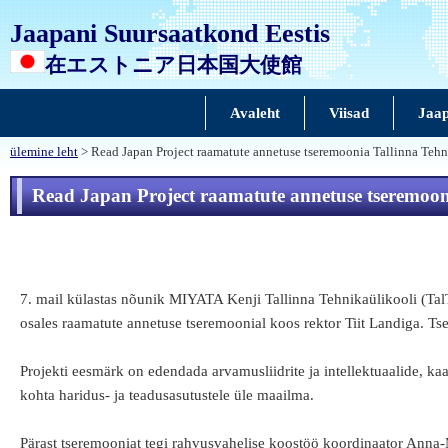
Jaapani Suursaatkond Eestis
在エストニア日本国大使館
Avaleht
Viisad
Jaap
ülemine leht
> Read Japan Project raamatute annetuse tseremoonia Tallinna Teh
Read Japan Project raamatute annetuse tseremoon
7. mail külastas nõunik MIYATA Kenji Tallinna Tehnikaülikooli (Ta
osales raamatute annetuse tseremoonial koos rektor Tiit Landiga. Tse
Projekti eesmärk on edendada arvamusliidrite ja intellektuaalide, ka
kohta haridus- ja teadusasutustele üle maailma.
Pärast tseremooniat tegi rahvusvahelise koostöö koordinaator Anna